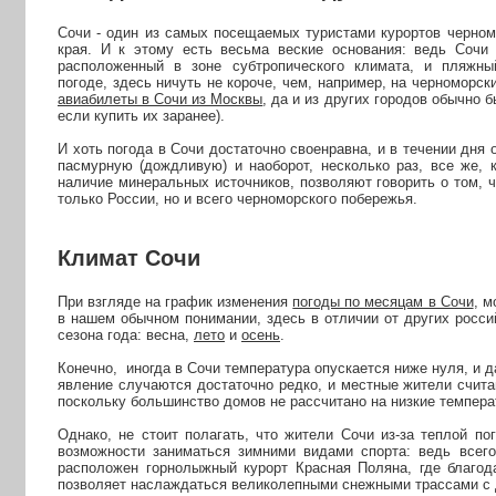
Сочи - один из самых посещаемых туристами курортов черном
края. И к этому есть весьма веские основания: ведь Сочи 
расположенный в зоне субтропического климата, и пляжны
погоде, здесь ничуть не короче, чем, например, на черноморск
авиабилеты в Сочи из Москвы
, да и из других городов обычно 
если купить их заранее).
И хоть погода в Сочи достаточно своенравна, и в течении дня
пасмурную (дождливую) и наоборот, несколько раз, все же, 
наличие минеральных источников, позволяют говорить о том, ч
только России, но и всего черноморского побережья.
Климат Сочи
При взгляде на график изменения
погоды по месяцам в Сочи
, м
в нашем обычном понимании, здесь в отличии от других росси
сезона года: весна,
лето
и
осень
.
Конечно, иногда в Сочи температура опускается ниже нуля, и д
явление случаются достаточно редко, и местные жители счита
поскольку большинство домов не рассчитано на низкие темпер
Однако, не стоит полагать, что жители Сочи из-за теплой по
возможности заниматься зимними видами спорта: ведь всего
расположен горнолыжный курорт Красная Поляна, где благод
позволяет наслаждаться великолепными снежными трассами с 